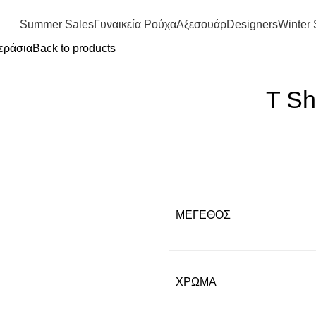
FREE SHIPPING IN GREECE OVER 100€
Summer Sales
Γυναικεία Ρούχα
Αξεσουάρ
Designers
Winter 
κεράσια
Back to products
T Sh
ΜΈΓΕΘΟΣ
ΧΡΏΜΑ