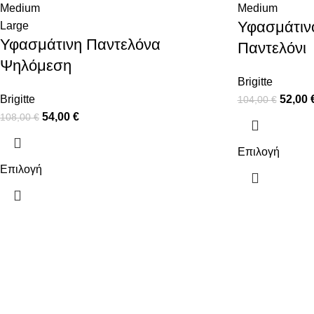
Medium
Medium
Υφασμάτιν
Large
Υφασμάτινη Παντελόνα
Παντελόνι
Ψηλόμεση
Brigitte
Brigitte
52,00
104,00
€
54,00
€
108,00
€
Επιλογή
Επιλογή
ΠΛΗΡΟΦΟΡΙΕΣ
ΧΡΗΣΙΜΑ
ΠΛΗΡΩΜΕΣ
Ο ΛΟΓΑΡΙΑΣ
ΑΠΟΣΤΟΛΕΣ
ΕΠΙΚΟΙΝΩΝΙ
ΠΟΛΙΤΙΚΗ ΕΠΙΣΤΡΟΦΩΝ
ΟΡΟΙ ΧΡΗΣΗΣ