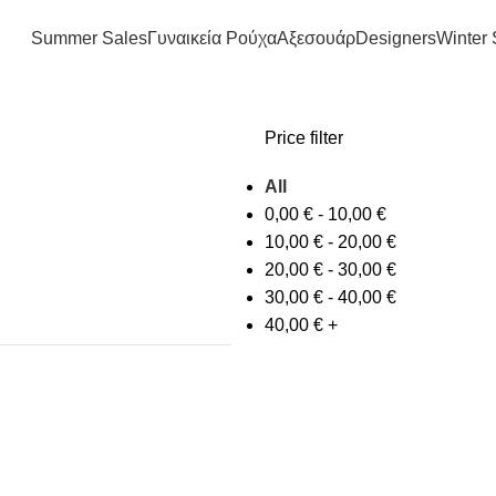
FREE SHIPPING IN GREECE OVER 100€
Summer Sales
Γυναικεία Ρούχα
Αξεσουάρ
Designers
Winter 
Price filter
All
0,00
€
-
10,00
€
10,00
€
-
20,00
€
20,00
€
-
30,00
€
30,00
€
-
40,00
€
40,00
€
+