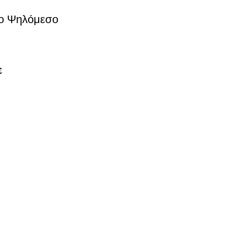
ο Ψηλόμεσο
€
ΣΤΟΙΧΕΙΑ ΕΠΙΚΟΙΝΩΝΙΑΣ
ΜΟΣ ΜΟΥ
Κ. Καρτάλη 49, Βόλος
Α
+30 24213 13016
info@kallistiboutique.gr