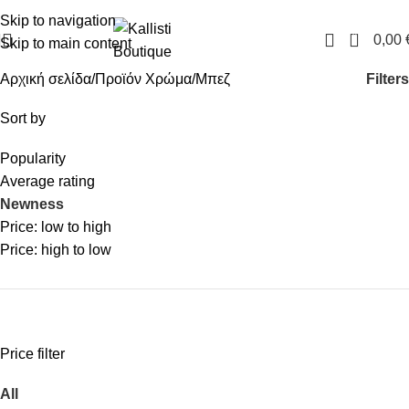
FREE SHIPPING IN GREECE OVER 100€
Skip to navigation
0
0,00
Skip to main content
Filters
Αρχική σελίδα
Προϊόν Χρώμα
Μπεζ
Sort by
Popularity
Average rating
Newness
Price: low to high
Price: high to low
Price filter
All