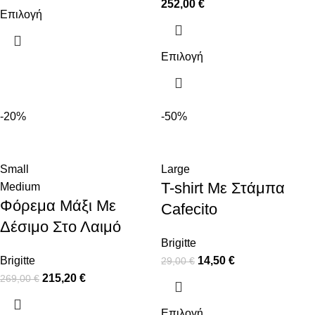
252,00
€
Επιλογή
Επιλογή
-20%
-50%
Small
Large
T-shirt Με Στάμπα
Medium
Φόρεμα Μάξι Με
Cafecito
Δέσιμο Στο Λαιμό
Brigitte
Brigitte
14,50
€
29,00
€
215,20
€
269,00
€
Επιλογή