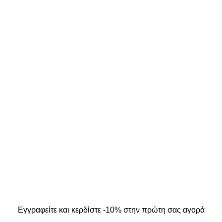
ΣΤΟΙΧΕΙΑ ΕΠΙΚΟΙΝΩΝΙΑΣ
ΜΟΣ ΜΟΥ
Κ. Καρτάλη 49, Βόλος
Α
+30 24213 13016
info@kallistiboutique.gr
ers
.
Εγγραφείτε και κερδίστε -10% στην πρώτη σας αγορά