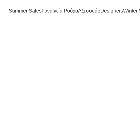
FREE SHIPPING IN GREECE OVER 100€
Summer Sales
Γυναικεία Ρούχα
Αξεσουάρ
Designers
Winter 