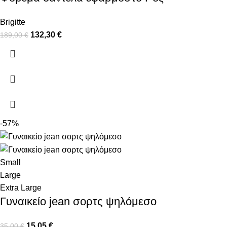
Brigitte
132,30
€
189,00
€
-57%
Small
Large
Extra Large
Γυναικείο jean σορτς ψηλόμεσο
15,05
€
35,00
€