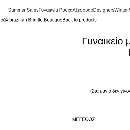
FREE SHIPPING IN GREECE OVER 100€
Summer Sales
Γυναικεία Ρούχα
Αξεσουάρ
Designers
Winter 
ράλ brazilian Brigitte Boutique
Back to products
Γυναικείο 
(Στα μαγιό δεν γίν
ΜΈΓΕΘΟΣ