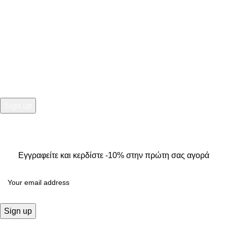
info@kallistiboutique.gr
NEWSLETTER
Εγγραφείτε και κερδίστε -10% στην πρώτη σας αγορά
2025
Kallisti Boutique.
All Rights Reserved. Design by
The
Jokers
.
Εγγραφείτε και κερδίστε -10% στην πρώτη σας αγορά