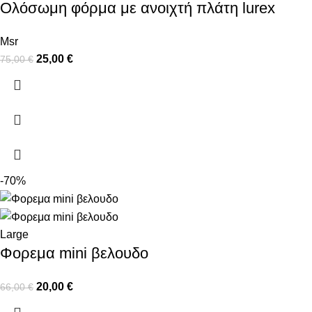
Ολόσωμη φόρμα με ανοιχτή πλάτη lurex
Msr
25,00
€
75,00
€
-70%
Large
Φορεμα mini βελουδο
20,00
€
66,00
€