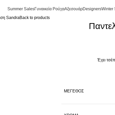
FREE SHIPPING IN GREECE OVER 100€
Summer Sales
Γυναικεία Ρούχα
Αξεσουάρ
Designers
Winter 
εση Sandra
Back to products
Παντε
Έχει τσέπ
ΜΈΓΕΘΟΣ