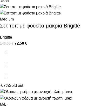
-50%
Medium
Σετ τοπ με φούστα μακριά Brigitte
Brigitte
72,50
€
145,00
€
-67%
Sold out
M/L