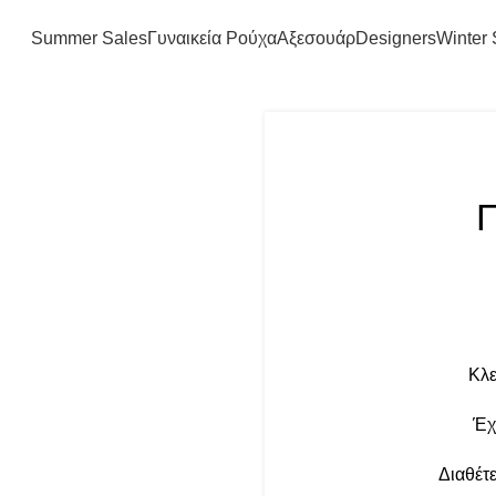
FREE SHIPPING IN GREECE OVER 100€
Summer Sales
Γυναικεία Ρούχα
Αξεσουάρ
Designers
Winter 
Π
Κλε
Έχ
Διαθέτε