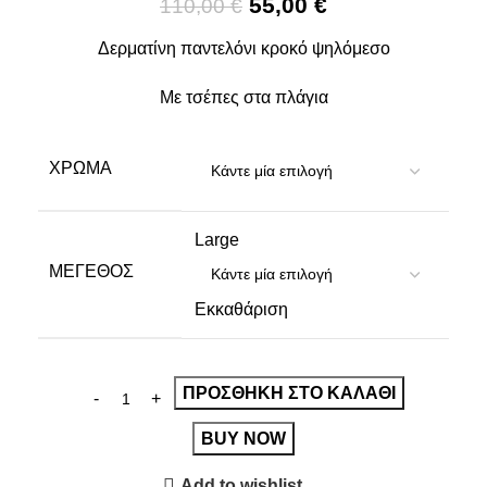
55,00
€
110,00
€
Δερματίνη παντελόνι κροκό ψηλόμεσο
Με τσέπες στα πλάγια
ΧΡΏΜΑ
Large
ΜΈΓΕΘΟΣ
Εκκαθάριση
ΠΡΟΣΘΉΚΗ ΣΤΟ ΚΑΛΆΘΙ
BUY NOW
Add to wishlist