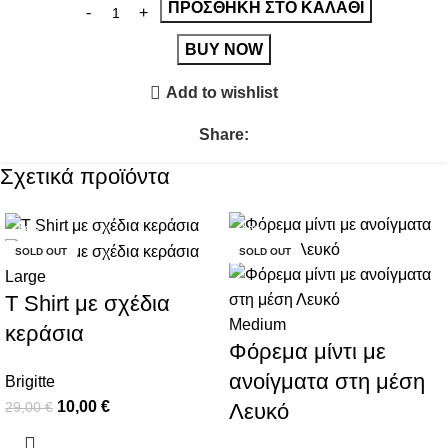
Add to wishlist
Share:
Σχετικά προϊόντα
-66%
-60%
SOLD OUT
SOLD OUT
Large
T Shirt με σχέδια
Medium
κεράσια
Φόρεμα μίντι με
ανοίγματα στη μέση
Brigitte
10,00
€
Λευκό
29,00
€
Brigitte
74,00
€
185,00
€