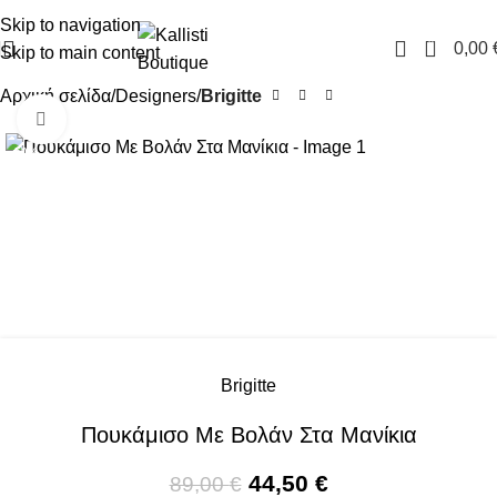
FREE SHIPPING IN GREECE OVER 100€
Skip to navigation
0
0,00
Skip to main content
Αρχική σελίδα
Designers
Brigitte
Click to enlarge
-50%
Brigitte
Πουκάμισο Με Βολάν Στα Μανίκια
44,50
€
89,00
€
Πουκάμισο με βολάν στα μανίκια