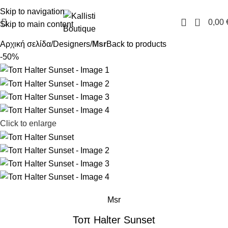
FREE SHIPPING IN GREECE OVER 100€
Skip to navigation
0
0,00
Skip to main content
Αρχική σελίδα
Designers
Msr
Back to products
-50%
Click to enlarge
Msr
Τοπ Halter Sunset