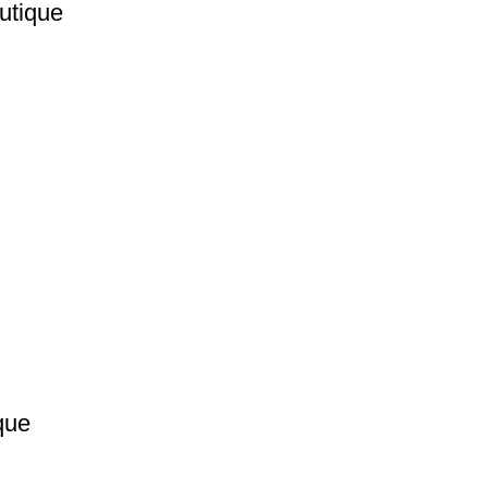
utique
que