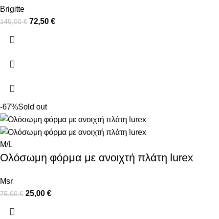
Brigitte
72,50
€
145,00
€
-67%
Sold out
M/L
Ολόσωμη φόρμα με ανοιχτή πλάτη lurex
Msr
25,00
€
75,00
€