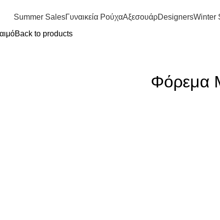
FREE SHIPPING IN GREECE OVER 100€
Summer Sales
Γυναικεία Ρούχα
Αξεσουάρ
Designers
Winter 
αιμό
Back to products
Φόρεμα Μ