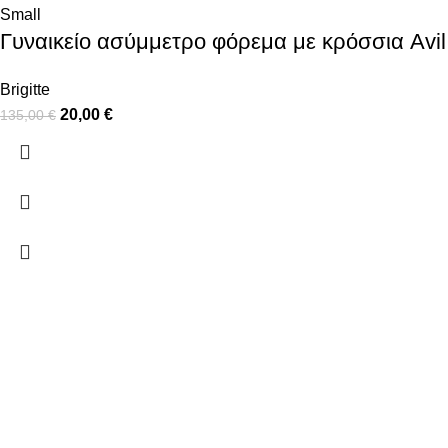
Small
Γυναικείο ασύμμετρο φόρεμα με κρόσσια Avil
Brigitte
20,00
€
135,00
€
ΠΛΗΡΟΦΟΡΙΕΣ
ΠΛΗΡΩΜΕΣ
ΑΠΟΣΤΟΛΕΣ
ΠΟΛΙΤΙΚΗ ΕΠΙΣΤΡΟΦΩΝ
ΟΡΟΙ ΧΡΗΣΗΣ
ΠΟΛΙΤΙΚΗ ΑΠΟΡΡΗΤΟΥ