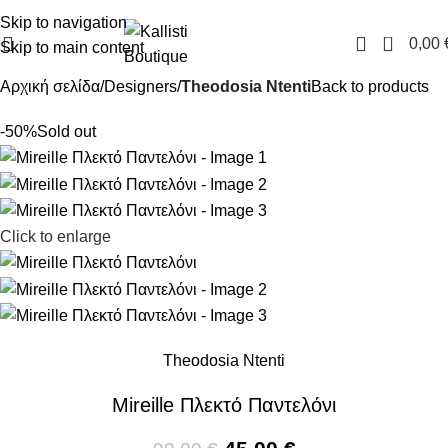
FREE SHIPPING IN GREECE OVER 100€
Skip to navigation
0
0,00
Skip to main content
Αρχική σελίδα
Designers
Theodosia Ntenti
Back to products
-50%
Sold out
Click to enlarge
Theodosia Ntenti
Mireille Πλεκτό Παντελόνι