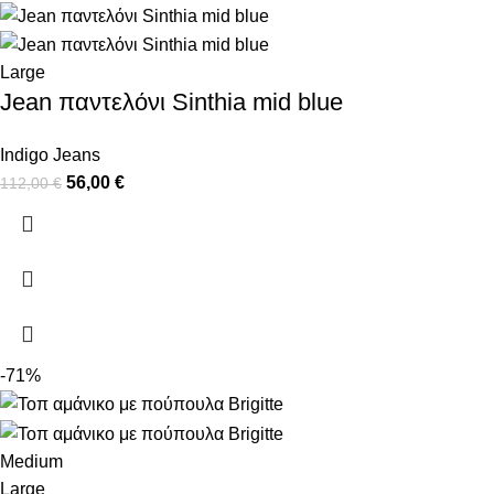
Large
Jean παντελόνι Sinthia mid blue
Indigo Jeans
56,00
€
112,00
€
-71%
Medium
Large