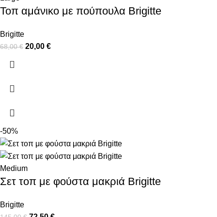
Τοπ αμάνικο με πούπουλα Brigitte
Brigitte
20,00
€
68,00
€
-50%
Medium
Σετ τοπ με φούστα μακριά Brigitte
Brigitte
72,50
€