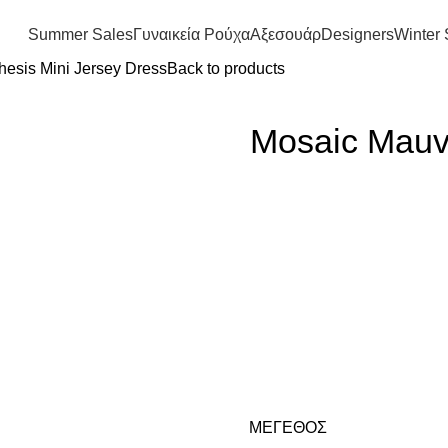
FREE SHIPPING IN GREECE OVER 100€
Summer Sales
Γυναικεία Ρούχα
Αξεσουάρ
Designers
Winter 
esis Mini Jersey Dress
Back to products
Mosaic Mauve
ΜΈΓΕΘΟΣ