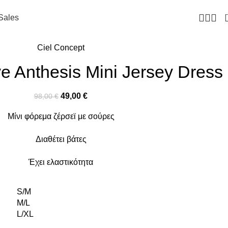
Sales
Ciel Concept
 Anthesis Mini Jersey Dress
49,00
€
98,00
€
Μίνι φόρεμα ζέρσεϊ με σούρες
Διαθέτει βάτες
Έχει ελαστικότητα
S/M
M/L
L/XL