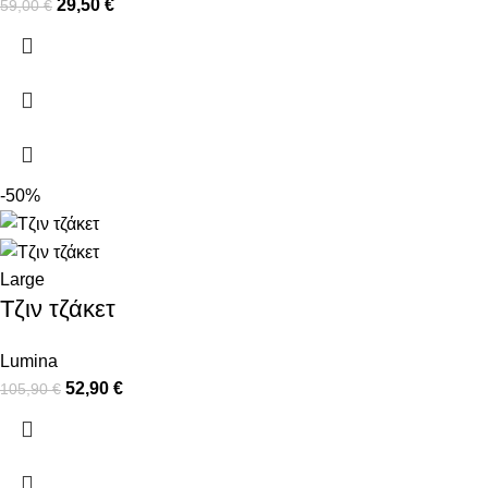
29,50
€
59,00
€
-50%
Large
Τζιν τζάκετ
Lumina
52,90
€
105,90
€