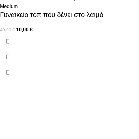
Medium
Γυναικείο τοπ που δένει στο λαιμό
10,00
€
49,90
€
ΠΛΗΡΟΦΟΡΙΕΣ
ΠΛΗΡΩΜΕΣ
ΑΠΟΣΤΟΛΕΣ
ΠΟΛΙΤΙΚΗ ΕΠΙΣΤΡΟΦΩΝ
ΟΡΟΙ ΧΡΗΣΗΣ
ΠΟΛΙΤΙΚΗ ΑΠΟΡΡΗΤΟΥ