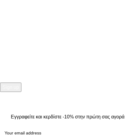
Κ. Καρτάλη 49, Βόλος
+30 24213 13016
info@kallistiboutique.gr
NEWSLETTER
Εγγραφείτε και κερδίστε -10% στην πρώτη σας αγορά
2025
Kallisti Boutique.
All Rights Reserved. Design by
The
Jokers
.
Εγγραφείτε και κερδίστε -10% στην πρώτη σας αγορά