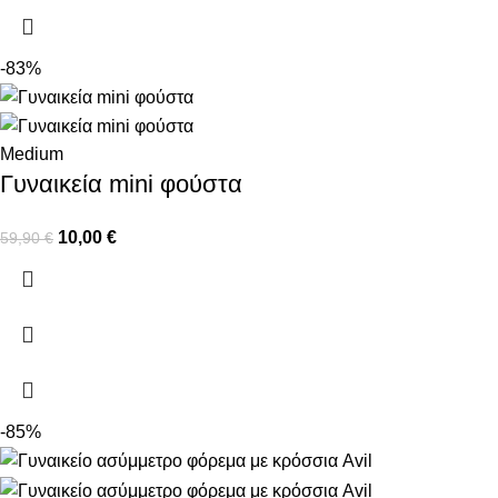
-83%
Medium
Γυναικεία mini φούστα
10,00
€
59,90
€
-85%