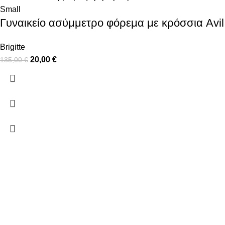
Small
Γυναικείο ασύμμετρο φόρεμα με κρόσσια Avil
Brigitte
20,00
€
135,00
€
ΠΛΗΡΟΦΟΡΙΕΣ
ΠΛΗΡΩΜΕΣ
ΑΠΟΣΤΟΛΕΣ
ΠΟΛΙΤΙΚΗ ΕΠΙΣΤΡΟΦΩΝ
ΟΡΟΙ ΧΡΗΣΗΣ
ΠΟΛΙΤΙΚΗ ΑΠΟΡΡΗΤΟΥ