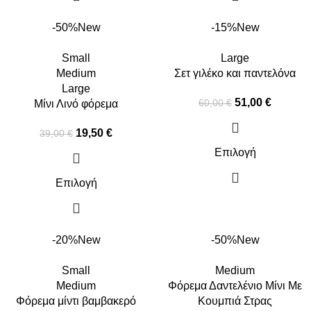
-50%
New
-15%
New
Small
Large
Medium
Σετ γιλέκο και παντελόνα
Large
51,00
€
60,00
€
Μίνι Λινό φόρεμα
19,50
€
39,00
€
Επιλογή
Επιλογή
-20%
New
-50%
New
Small
Medium
Medium
Φόρεμα Δαντελένιο Μίνι Με
Φόρεμα μίντι βαμβακερό
Κουμπιά Στρας