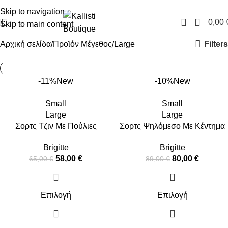
FREE SHIPPING IN GREECE OVER 100€
Skip to navigation
0
0,00
Skip to main content
Filters
Αρχική σελίδα
Προϊόν Μέγεθος
Large
-11%
New
-10%
New
Small
Small
Large
Large
Σορτς Τζιν Με Πούλιες
Σορτς Ψηλόμεσο Με Κέντημα
Brigitte
Brigitte
58,00
€
80,00
€
65,00
€
89,00
€
Επιλογή
Επιλογή