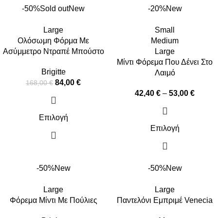
-50%
Sold out
New
-20%
New
Large
Small
Ολόσωμη Φόρμα Με
Medium
Ασύμμετρο Ντραπέ Μπούστο
Large
Μίντι Φόρεμα Που Δένει Στο
Brigitte
Λαιμό
84,00
€
168,00
€
42,40
€
–
53,00
€
Επιλογή
Επιλογή
-50%
New
-50%
New
Large
Large
Φόρεμα Μίντι Με Πούλιες
Παντελόνι Εμπριμέ Venecia