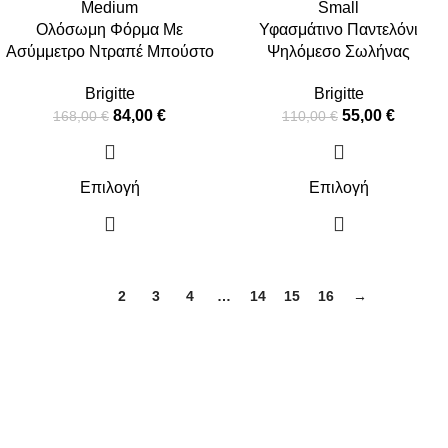
Medium
Small
Ολόσωμη Φόρμα Με
Υφασμάτινο Παντελόνι
Ασύμμετρο Ντραπέ Μπούστο
Ψηλόμεσο Σωλήνας
Brigitte
Brigitte
84,00
€
55,00
€
168,00
€
110,00
€
Επιλογή
Επιλογή
1
2
3
4
…
14
15
16
→
ΠΛΗΡΟΦΟΡΙΕΣ
ΠΛΗΡΩΜΕΣ
ΑΠΟΣΤΟΛΕΣ
ΠΟΛΙΤΙΚΗ ΕΠΙΣΤΡΟΦΩΝ
ΟΡΟΙ ΧΡΗΣΗΣ