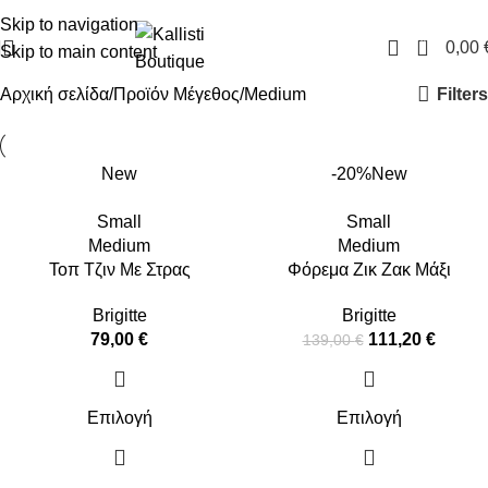
FREE SHIPPING IN GREECE OVER 100€
Skip to navigation
0
0,00
Skip to main content
Filters
Αρχική σελίδα
Προϊόν Μέγεθος
Medium
New
-20%
New
Small
Small
Medium
Medium
Τοπ Τζιν Με Στρας
Φόρεμα Ζικ Ζακ Μάξι
Brigitte
Brigitte
79,00
€
111,20
€
139,00
€
Επιλογή
Επιλογή