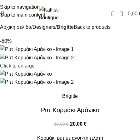
FREE SHIPPING IN GREECE OVER 100€
Skip to navigation
0
0,00
Skip to main content
Αρχική σελίδα
Designers
Brigitte
Back to products
-50%
Click to enlarge
Brigitte
Ριπ Κορμάκι Αμάνικο
20,00
€
40,00
€
Κορμάκι ριπ με ανοιχτή πλάτη